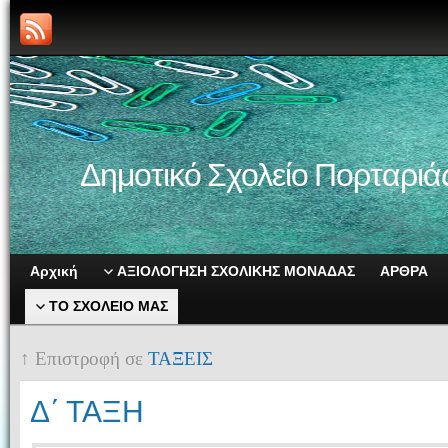
Δημοτικό Σχολείο Πορταριά
Αρχική
ΑΞΙΟΛΟΓΗΣΗ ΣΧΟΛΙΚΗΣ ΜΟΝΑΔΑΣ
ΑΡΘΡΑ
ΤΟ ΣΧΟΛΕΙΟ ΜΑΣ
↑ Επιστροφή σε
ΤΑΞΕΙΣ
Δ΄ ΤΑΞΗ