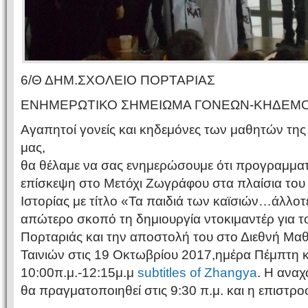
6/Θ ΔΗΜ.ΣΧΟΛΕΙΟ ΠΟΡΤΑΡΙΑΣ
ΕΝΗΜΕΡΩΤΙΚΟ ΣΗΜΕΙΩΜΑ ΓΟΝΕΩΝ-ΚΗΔΕΜΟ
Αγαπητοί γονείς και κηδεμόνες των μαθητών της
μας,
θα θέλαμε να σας ενημερώσουμε ότι προγραμματί
επίσκεψη στο Μετόχι Ζωγράφου στα πλαίσια το
Ιστορίας με τίτλο «Τα παιδιά των καϊσιών…άλλοτε
απώτερο σκοπό τη δημιουργία ντοκιμαντέρ για το
Πορταριάς και την αποστολή του στο Διεθνή Μα
Ταινιών στις 19 Οκτωβρίου 2017,ημέρα Πέμπτη κ
10:00π.μ.-12:15μ.μ
subtitles of Zhangya
. Η ανα
θα πραγματοποιηθεί στις 9:30 π.μ. και η επιστροφ