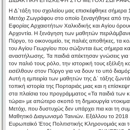
ΔΙΔΑΚΤΙΚΗ ΕΠΙΣΚΕΨΗ ΣΤΟ ΜΕΤΟΧΙ ΖΩΓΡΑΦ
Η Δ΄τάξη του σχολείου μας επισκέφθηκε σήμερα
Μετόχι Ζωγράφου στο οποίο ξεναγήθηκε από την
Εφορίας Αρχαιοτήτων Χαλκιδικής και Αγίου όρου
Αρχοντία. Η ξενάγηση των μαθητών περιλάμβανε
Πύργο, το οικονομείο, τις παλιές αποθήκες, τα κο
του Αγίου Γεωργίου που σώζονται έως σήμερα και
αναστήλωσης. Τα παιδιά απέκτησαν γνώσεις για το
τον παλιό τους ρόλο, την ιστορική τους εξέλιξη κ
εισέλθουν στον Πύργο για να δουν το υπό διαμό
Αυτή η εμπειρία των μαθητών της Δ΄ τάξης ζων
τοπική ιστορία της Πορταριάς μιας και η επίσκ
στα πλαίσια του προγράμματος «Τα παιδιά των κ
τώρα» με απώτερο σκοπό τη δημιουργία ντοκιμαν
Μετόχι, που δυστυχώς δεν υπάρχει πια και τη συ
Μαθητικό Διαγωνισμό Ταινιών. Εξάλλου το 2018 έ
Ευρωπαϊκό Έτος Πολιτιστικής Κληρονομιάς και τ