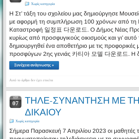
Χωρίς κατηγορία
Η Στ’ τάξη του σχολείου μας δημιούργησε Μουσε
με αφορμή τη συμπλήρωση 100 χρόνων από τη 
Καταστροφή 일정표 다운로드. Ο Δήμος Νέας Προπο
κυρίως από προσφυγικούς οικισμούς και γι’ αυτό
δημιουργηθεί ένα αποθετήριο με τις προφορικές 
προσφύγων 2ης γενιάς 카티아 모델 다운로드. Η δο
Συνέχεια ανάγνωσης »
Αυτό το άρθρο δεν έχει ετικέτα
ΤΗΛΕ-ΣΥΝΑΝΤΗΣΗ ΜΕ Τ
ΑΠΡ
07
ΔΙΚΑΙΟΥ
Χωρίς κατηγορία
Σήμερα Παρασκευή 7 Απριλίου 2023 οι μαθητές τ
πραγματοποίησαν τηλεδιάσκεψη με τη συγγραφέ