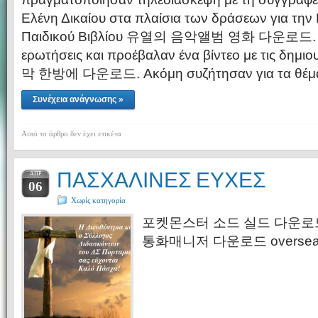
Ελένη Δικαίου στα πλαίσια των δράσεων για τη
Παιδικού Βιβλίου 유열의 음악앨범 영화 다운로드. Οι
ερωτήσεις και προέβαλαν ένα βίντεο με τις δημιο
막 한방에 다운로드. Ακόμη συζήτησαν για τα θέμα
Συνέχεια ανάγνωσης »
Αυτό το άρθρο δεν έχει ετικέτα
ΠΑΣΧΑΛΙΝΕΣ ΕΥΧΕΣ
ΑΠΡ
06
Χωρίς κατηγορία
포켓몬스터 소드 실드 다운로드
통화매니저 다운로드 overseas pa