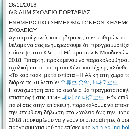
26/11/2018
6/Θ ΔΗΜ.ΣΧΟΛΕΙΟ ΠΟΡΤΑΡΙΑΣ
ΕΝΗΜΕΡΩΤΙΚΟ ΣΗΜΕΙΩΜΑ ΓΟΝΕΩΝ-ΚΗΔΕΜ
ΣΧΟΛΕΙΟΥ
Αγαπητοί γονείς και κηδεμόνες των μαθητών του
θέλαμε να σας ενημερώσουμε ότι προγραμματίζετ
επίσκεψη στο Κλειστό Θέατρο των Ν.Μουδανιών 
2018, Τετάρτη, προκειμένου να παρακολουθήσου
σχολική παράσταση του Κέντρου Τέχνης «Σύνθε
«Το κοριτσάκι με τα σπίρτα –Η Αλίκη στη χώρα
διάρκειας 70 λεπτών
유튜브 음악만 다운로드
.
Η αναχώρηση από το σχολείο θα πραγματοποιηθεί
επιστροφή στις 11:45
페메 pc 다운로드
. Εάν επιθ
παιδί σας στην επίσκεψη, παρακαλούμε να αποσ
την υπεύθυνη δήλωση στο Σχολείο έως την Παρ
2018 προκειμένου να γίνουν οι απαραίτητες διαδι
προγραμματισμού της επίσκεψης
Shin Young-bo