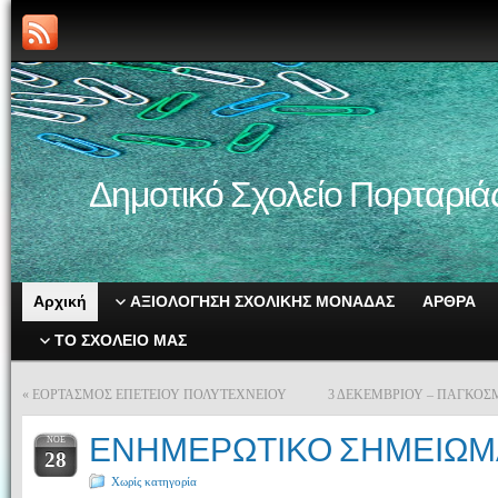
Δημοτικό Σχολείο Πορταριά
Αρχική
ΑΞΙΟΛΟΓΗΣΗ ΣΧΟΛΙΚΗΣ ΜΟΝΑΔΑΣ
ΑΡΘΡΑ
ΤΟ ΣΧΟΛΕΙΟ ΜΑΣ
«
ΕΟΡΤΑΣΜΟΣ ΕΠΕΤΕΙΟΥ ΠΟΛΥΤΕΧΝΕΙΟΥ
3 ΔΕΚΕΜΒΡΙΟΥ – ΠΑΓΚΟΣ
ΕΝΗΜΕΡΩΤΙΚΟ ΣΗΜΕΙΩΜ
ΝΟΈ
28
Χωρίς κατηγορία