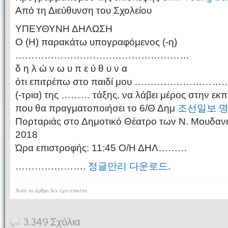
Από τη Διεύθυνση του Σχολείου
ΥΠΕΥΘΥΝΗ ΔΗΛΩΣΗ
O (Η) παρακάτω υπογραφόμενος (-η)
………………………………………………
δ η λ ώ ν ω υ π ε ύ θ υ ν α
ότι επιτρέπω στο παιδί μου ……………………
(-τρια) της ……… τάξης, να λάβει μέρος στην εκπ
που θα πραγματοποιήσει το 6/Θ Δημ
조선일보 
Πορταριάς στο Δημοτικό Θέατρο των Ν. Μουδανι
2018
Ώρα επιστροφής: 11:45 Ο/Η ΔΗΛ………
………………….
정글만리 다운로드
.
Αυτό το άρθρο δεν έχει ετικέτα
3.349 Σχόλια