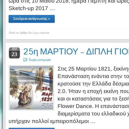
ώρα στις 10 Μαΐου 2018, ημέρα Πέμπτη και ώρες
Sketch-up 2017 …
Συνέχεια ανάγνωσης »
Αυτό το άρθρο δεν έχει ετικέτα
25η ΜΑΡΤΙΟΥ – ΔΙΠΛΗ ΓΙ
ΜΑΡ
23
Χωρίς κατηγορία
Στις 25 Μαρτίου 1821, ξεκίν
Επανάσταση ενάντια στην το
κρατούσε την Ελλάδα δέσμια 
2.0. Ήταν η εποχή εκείνη πο
και οι καταστάσεις για το ξ
Flower Dance. Η επανάσταση
διαμερίσματα του ελλαδικού 
υπήρχαν πολλοί εμπειροπόλεμοι …