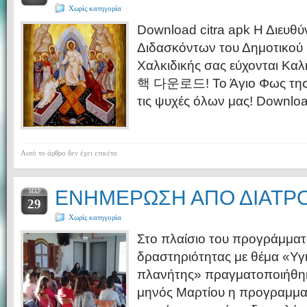
Χωρίς κατηγορία
Download citra apk Η Διευθύ
Διδασκόντων του Δημοτικού 
Χαλκιδικής σας εύχονται
핵 다운로드! Το Άγιο Φως της 
τις ψυχές όλων μας! Downloa
Αυτό το άρθρο δεν έχει ετικέτα
ΕΝΗΜΕΡΩΣΗ ΑΠΟ ΔΙΑΤ
ΜΑΡ
29
Χωρίς κατηγορία
Στο πλαίσιο του προγράμματ
δραστηριότητας με θέμα «Υγι
πλανήτης» πραγματοποιήθηκ
μηνός Μαρτίου η προγραμμα