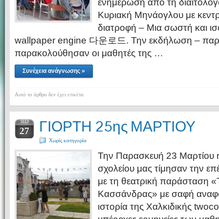
ενημέρωση από τη διαιτολό
Κυριακή Μηνάογλου με κεντρ
διατροφή – Μια σωστή και ι
wallpaper engine 다운로드. Την εκδήλωση – πα
παρακολούθησαν οι μαθητές της …
Συνέχεια ανάγνωσης »
Αυτό το άρθρο δεν έχει ετικέτα
ΓΙΟΡΤΗ 25ης ΜΑΡΤΙΟΥ
ΜΑΡ
27
Χωρίς κατηγορία
Την Παρασκευή 23 Μαρτίου η 
σχολείου μας τίμησαν την επ
με τη θεατρική παράσταση 
Κασσάνδρας» με σαφή αναφ
ιστορία της Χαλκιδικής two