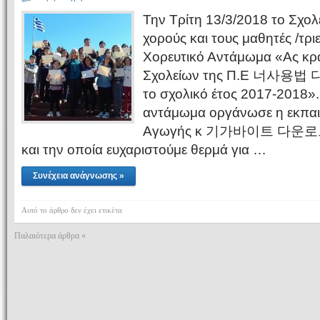
Την Τρίτη 13/3/2018 το Σχολε
χορούς και τους μαθητές /τρι
Χορευτικό Αντάμωμα «Ας κρ
Σχολείων της Π.Ε 너사용법 다
το σχολικό έτος 2017-2018».
αντάμωμα οργάνωσε η εκπαι
Αγωγής κ 기가바이트 다운로드.
και την οποία ευχαριστούμε θερμά για …
Συνέχεια ανάγνωσης »
Αυτό το άρθρο δεν έχει ετικέτα
Παλαιότερα άρθρα «