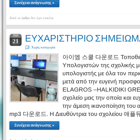
Συνέχεια ανάγνωσης »
Αυτό το άρθρο δεν έχει ετικέτα
ΕΥΧΑΡΙΣΤΗΡΙΟ ΣΗΜΕΙΩΜ
ΜΑΡ
21
Χωρίς κατηγορία
아이엠 스쿨 다운로드 Τοποθετήθ
Υπολογιστών της σχολικής μ
υπολογιστής με όλα τον περι
μετά από την ευγενή προσφορ
ELAGROS –HALKIDIKI GRE
σχολείο μας την οποία και ευ
την άμεση ικανοποίηση του
mp3 다운로드. Η Διευθύντρια του σχολείου 애
Συνέχεια ανάγνωσης »