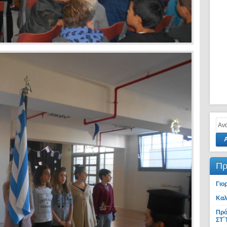
Πρ
Γιο
Καλ
Πρό
ΣΤ΄