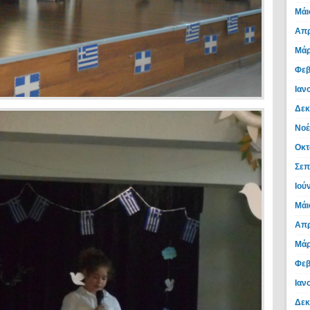
Μάι
Απρ
Μάρ
Φεβ
Ιαν
Δεκ
Νοέ
Οκτ
Σεπ
Ιού
Μάι
Απρ
Μάρ
Φεβ
Ιαν
Δεκ