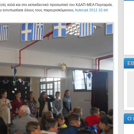
θητές αλλά και στο εκπαιδευτικό προσωπικό του ΚΔΑΠ-ΜΕΑ Πορταριάς
που εντυπωσίασε όλους τους παρευρισκόμενους
Autocad 2012 32-bit
Ε
Ο 