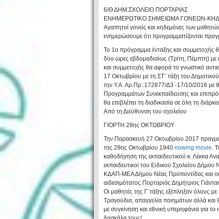
6/Θ ΔΗΜ.ΣΧΟΛΕΙΟ ΠΟΡΤΑΡΙΑΣ
ΕΝΗΜΕΡΩΤΙΚΟ ΣΗΜΕΙΩΜΑ ΓΟΝΕΩΝ-ΚΗΔΕ
Αγαπητοί γονείς και κηδεμόνες των μαθητών 
ενημερώσουμε ότι προγραμματίζονται προγρ
Το 1ο πρόγραμμα ένταξης και συμμετοχής θ
δύο ώρες εβδομαδιαίως (Τρίτη, Πέμπτη) με 
και συμμετοχής θα αφορά το γνωστικό αντικ
17 Οκτωβρίου με τη ΣΤ΄ τάξη του Δημοτικ
την Υ.Α. Αρ.Πρ.:172877/Δ3 -17/10/2016 με
Προγραμμάτων Συνεκπαίδευσης και επιπρόσθ
θα επιβλέπει τη διαδικασία σε όλη τη διάρκ
Από τη Διεύθυνση του σχολείου
ΓΙΟΡΤΗ 28ης ΟΚΤΩΒΡΙΟΥ
Την Παρασκευή 27 Οκτωβρίου 2017 πραγματο
της 28ης Οκτωβρίου 1940
nowing movie
. 
καθοδήγηση της εκπαιδευτικού κ. Λέκκα Ανα
εκπαιδευτικοί του Ειδικού Σχολείου Δήμου Ν
ΚΔΑΠ-ΜΕΑ Δήμου Νέας Προποντίδας και οι
αιδεσιμότατος Πορταριάς Δημήτριος Γιάντα
Οι μαθητές της Γ΄τάξης εξέπληξαν όλους με 
Τραγούδια, απαγγελία ποιημάτων αλλά και 
με συγκίνηση και εθνική υπερηφάνια για το
δασκάλα τους!