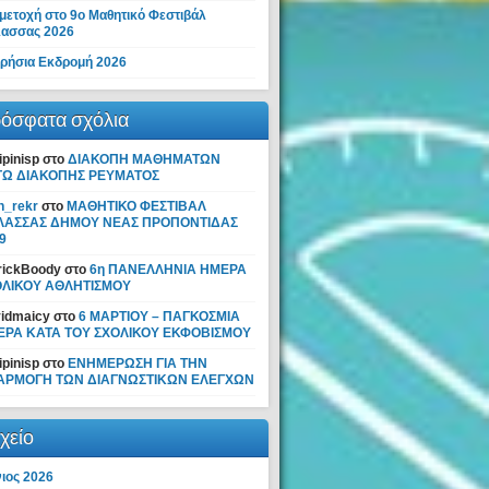
μετοχή στο 9ο Μαθητικό Φεστιβάλ
ασσας 2026
ρήσια Εκδρομή 2026
όσφατα σχόλια
ipinisp
στο
ΔΙΑΚΟΠΗ ΜΑΘΗΜΑΤΩΝ
ΓΩ ΔΙΑΚΟΠΗΣ ΡΕΥΜΑΤΟΣ
n_rekr
στο
ΜΑΘΗΤΙΚΟ ΦΕΣΤΙΒΑΛ
ΛΑΣΣΑΣ ΔΗΜΟΥ ΝΕΑΣ ΠΡΟΠΟΝΤΙΔΑΣ
9
rickBoody
στο
6η ΠΑΝΕΛΛΗΝΙΑ ΗΜΕΡΑ
ΟΛΙΚΟΥ ΑΘΛΗΤΙΣΜΟΥ
idmaicy
στο
6 ΜΑΡΤΙΟΥ – ΠΑΓΚΟΣΜΙΑ
ΕΡΑ ΚΑΤΑ ΤΟΥ ΣΧΟΛΙΚΟΥ ΕΚΦΟΒΙΣΜΟΥ
ipinisp
στο
ΕΝΗΜΕΡΩΣΗ ΓΙΑ ΤΗΝ
ΑΡΜΟΓΗ ΤΩΝ ΔΙΑΓΝΩΣΤΙΚΩΝ ΕΛΕΓΧΩΝ
χείο
νιος 2026