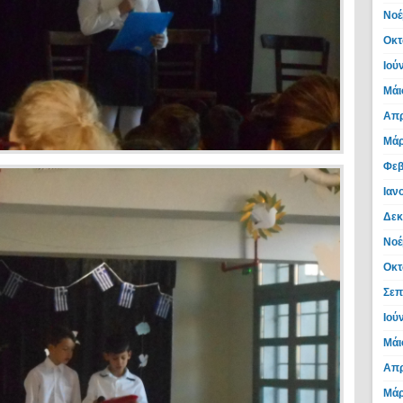
Νοέ
Οκτ
Ιού
Μάι
Απρ
Μάρ
Φεβ
Ιαν
Δεκ
Νοέ
Οκτ
Σεπ
Ιού
Μάι
Απρ
Μάρ