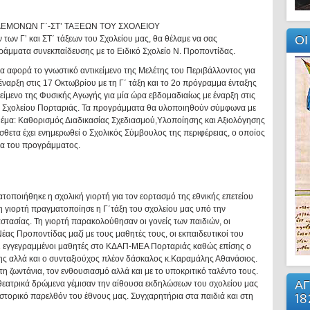
ΜΟΝΩΝ Γ΄-ΣΤ’ ΤΑΞΕΩΝ ΤΟΥ ΣΧΟΛΕΙΟΥ
ΟΙ
των Γ’ και ΣΤ΄ τάξεων του Σχολείου μας, θα θέλαμε να σας
άμματα συνεκπαίδευσης με το Ειδικό Σχολείο Ν. Προποντίδας.
α αφορά το γνωστικό αντικείμενο της Μελέτης του Περιβάλλοντος για
έναρξη στις 17 Οκτωβρίου με τη Γ΄ τάξη και το 2ο πρόγραμμα ένταξης
είμενο της Φυσικής Αγωγής για μία ώρα εβδομαδιαίως με έναρξη στις
ού Σχολείου Πορταριάς. Τα προγράμματα θα υλοποιηθούν σύμφωνα με
 θέμα: Καθορισμός Διαδικασίας Σχεδιασμού,Υλοποίησης και Αξιολόγησης
ετα έχει ενημερωθεί ο Σχολικός Σύμβουλος της περιφέρειας, ο οποίος
εια του προγράμματος.
ποιήθηκε η σχολική γιορτή για τον εορτασμό της εθνικής επετείου
Τη γιορτή πραγματοποίησε η Γ΄τάξη του σχολείου μας υπό την
στασίας. Τη γιορτή παρακολούθησαν οι γονείς των παιδιών, οι
έας Προποντίδας μαζί με τους μαθητές τους, οι εκπαιδευτικοί του
 εγγεγραμμένοι μαθητές στο ΚΔΑΠ-ΜΕΑ Πορταριάς καθώς επίσης ο
ης αλλά και ο συνταξιούχος πλέον δάσκαλος κ.Καραμάλης Αθανάσιος.
τη ζωντάνια, τον ενθουσιασμό αλλά και με το υποκριτικό ταλέντο τους.
ΑΓ
θεατρικά δρώμενα γέμισαν την αίθουσα εκδηλώσεων του σχολείου μας
18
 ιστορικό παρελθόν του έθνους μας. Συγχαρητήρια στα παιδιά και στη