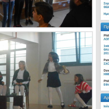
Συμ
Θάλ
Ημε
Πρ
Phil
ΛΟ
1wi
ΘΑ
201
Pat
ΣΧ
Dav
ΗΜ
Phil
ΕΦ
Αρ
Ιού