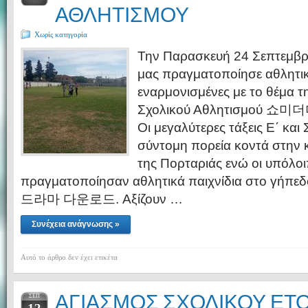
ΑΘΛΗΤΙΣΜΟΥ
Χωρίς κατηγορία
Την Παρασκευή 24 Σεπτεμβρί
μας πραγματοποίησε αθλητικ
εναρμονισμένες με το θέμα 
Σχολικού Αθλητισμού 쇼
Οι μεγαλύτερες τάξεις Ε΄ και 
σύντομη πορεία κοντά στην 
της Πορταριάς ενώ οι υπόλοι
πραγματοποίησαν αθλητικά παιχνίδια στο γήπ
드라마 다운로드. Αξίζουν …
Συνέχεια ανάγνωσης »
Αυτό το άρθρο δεν έχει ετικέτα
ΑΓΙΑΣΜΟΣ ΣΧΟΛΙΚΟΥ ΕΤΟ
ΣΕΠ