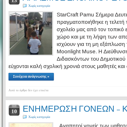
13
Χωρίς κατηγορία
StarCraft Pamu Σήμερα Δευτ
πραγματοποιήθηκε η τελετή 
σχολείο μας από τον τοπικό 
χώρο και με τη λήψη των απ
ισχύουν για τη μη εξάπλωση
Moonlight Muse. Η Διεύθυνσ
Διδασκόντων του Δημοτικού 
εύχονται καλή σχολική χρονιά στους μαθητές και
Συνέχεια ανάγνωσης »
Αυτό το άρθρο δεν έχει ετικέτα
ΕΝΗΜΕΡΩΣΗ ΓΟΝΕΩΝ –
ΣΕΠ
10
Χωρίς κατηγορία
Αγαπητοί γονείς των μαθητώ