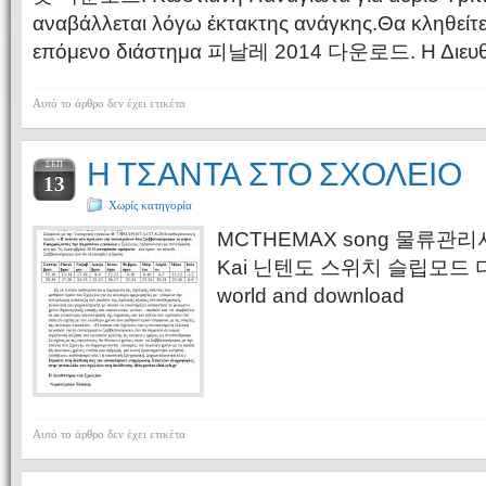
αναβάλλεται λόγω έκτακτης ανάγκης.Θα κληθείτε
επόμενο διάστημα 피날레 2014 다운로드. Η Διευθύν
Αυτό το άρθρο δεν έχει ετικέτα
Η ΤΣΑΝΤΑ ΣΤΟ ΣΧΟΛΕΙΟ
ΣΕΠ
13
Χωρίς κατηγορία
MCTHEMAX song 물류관리사 
Kai 닌텐도 스위치 슬립모드 다운로
world and download
Αυτό το άρθρο δεν έχει ετικέτα