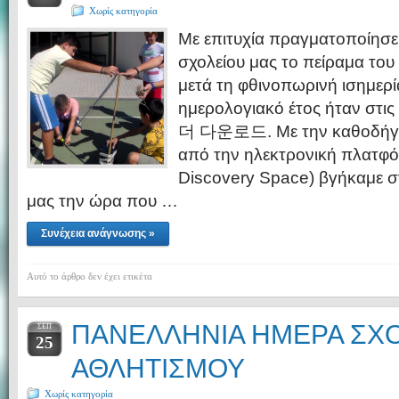
Χωρίς κατηγορία
Με επιτυχία πραγματοποίησε 
σχολείου μας το πείραμα του
μετά τη φθινοπωρινή ισημερία
ημερολογιακό έτος ήταν στ
더 다운로드. Με την καθοδήγη
από την ηλεκτρονική πλατ
Discovery Space) βγήκαμε σ
μας την ώρα που …
Συνέχεια ανάγνωσης »
Αυτό το άρθρο δεν έχει ετικέτα
ΠΑΝΕΛΛΗΝΙΑ ΗΜΕΡΑ ΣΧ
ΣΕΠ
25
ΑΘΛΗΤΙΣΜΟΥ
Χωρίς κατηγορία