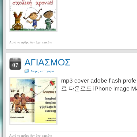
Αυτό το άρθρο δεν έχει ετικέτα
ΑΓΙΑΣΜΟΣ
ΣΕΠ
07
Χωρίς κατηγορία
mp3 cover adobe flash prof
료 다운로드 iPhone image Ma
Αυτό το άρθρο δεν έχει ετικέτα