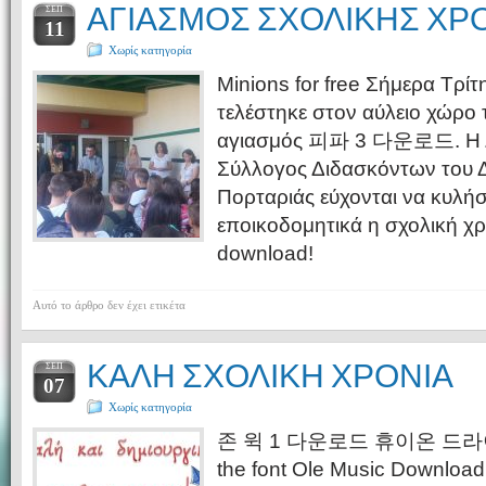
ΑΓΙΑΣΜΟΣ ΣΧΟΛΙΚΗΣ ΧΡΟ
ΣΕΠ
11
Χωρίς κατηγορία
Minions for free Σήμερα Τρί
τελέστηκε στον αύλειο χώρο 
αγιασμός 피파 3 다운로드. Η Δι
Σύλλογος Διδασκόντων του Δ
Πορταριάς εύχονται να κυλήσ
εποικοδομητικά η σχολική χρο
download!
Αυτό το άρθρο δεν έχει ετικέτα
ΚΑΛΗ ΣΧΟΛΙΚΗ ΧΡΟΝΙΑ
ΣΕΠ
07
Χωρίς κατηγορία
존 윅 1 다운로드 휴이온 드라이버
the font Ole Music Dow