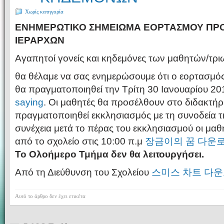
Χωρίς κατηγορία
ΕΝΗΜΕΡΩΤΙΚΟ ΣΗΜΕΙΩΜΑ ΕΟΡΤΑΣΜΟΥ ΠΡΟΣ
ΙΕΡΑΡΧΩΝ
Αγαπητοί γονείς και κηδεμόνες των μαθητών/τριω
θα θέλαμε να σας ενημερώσουμε ότι ο εορτασμό
θα πραγματοποιηθεί την Τρίτη 30 Ιανουαρίου 2
saying
. Οι μαθητές θα προσέλθουν στο διδακτήρι
πραγματοποιηθεί εκκλησιασμός με τη συνοδεία τ
συνέχεια μετά το πέρας του εκκλησιασμού οι μ
από το σχολείο στις 10:00 π.μ
장금이의 꿈 다운
Το Ολοήμερο Τμήμα δεν θα λειτουργήσει.
Από τη Διεύθυνση του Σχολείου
스미스 차트 다
Αυτό το άρθρο δεν έχει ετικέτα