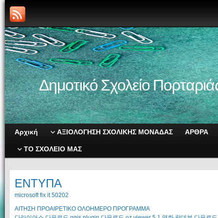
Δημοτικό Σχολείο Πορταριά
Αρχική
ΑΞΙΟΛΟΓΗΣΗ ΣΧΟΛΙΚΗΣ ΜΟΝΑΔΑΣ
ΑΡΘΡΑ
ΤΟ ΣΧΟΛΕΙΟ ΜΑΣ
ΕΝΤΥΠΑ
microsoft fix it 50202
ΑΙΤΗΣΗ ΠΡΟΑΙΡΕΤΙΚΟ ΟΛΟΗΜΕΡΟ ΠΡΟΓΡΑΜΜΑ
다라이어스 다운로드
qgis plugin 다운로드
oz viewer 5.1
영화 랑데부 다운로드