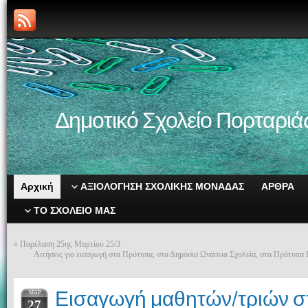
Δημοτικό Σχολείο Πορταριά
Αρχική
ΑΞΙΟΛΟΓΗΣΗ ΣΧΟΛΙΚΗΣ ΜΟΝΑΔΑΣ
ΑΡΘΡΑ
ΤΟ ΣΧΟΛΕΙΟ ΜΑΣ
«
Παρέλαση 25ης Μαρτίου 25/3
Αιτήσεις για εισαγωγή στα Πρότυπα, στα Δημόσια Ωνάσεια Σχολεία, στα Πρότυπα 
Εισαγωγή μαθητών/τριών 
ΜΑΡ
27