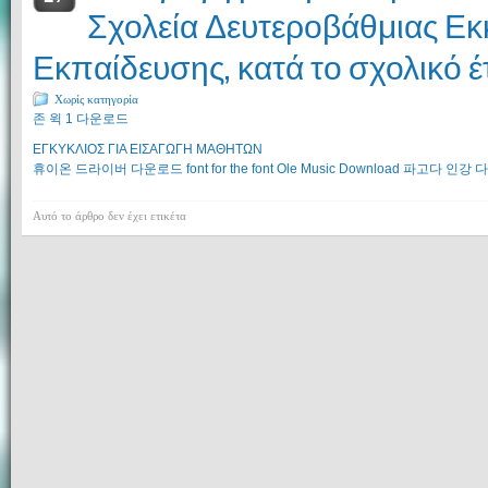
Σχολεία Δευτεροβάθμιας Εκ
Εκπαίδευσης, κατά το σχολικό 
Χωρίς κατηγορία
존 윅 1 다운로드
ΕΓΚΥΚΛΙΟΣ ΓΙΑ ΕΙΣΑΓΩΓΗ ΜΑΘΗΤΩΝ
휴이온 드라이버 다운로드
font for the font
Ole Music Download
파고다 인강 
Αυτό το άρθρο δεν έχει ετικέτα