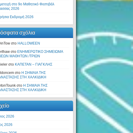
μετοχή στο 9ο Μαθητικό Φεστιβάλ
ασσας 2026
ρήσια Εκδρομή 2026
όσφατα σχόλια
inTow
στο
ΗΑLLOWEEN
erthaw
στο
ΕΝΗΜΕΡΩΤΙΚΟ ΣΗΜΕΙΩΜΑ
ΝΕΩΝ ΜΑΘΗΤΩΝ /ΤΡΙΩΝ
ieler
στο
KΑΠΕΤΑΝ – ΓΙΑΓΚΛΗΣ
ldoncem
στο
Η ΣΗΜΑΙΑ ΤΗΣ
ΝΑΣΤΑΣΗΣ ΣΤΗ ΧΑΛΚΙΔΙΚΗ
ytonTounk
στο
Η ΣΗΜΑΙΑ ΤΗΣ
ΝΑΣΤΑΣΗΣ ΣΤΗ ΧΑΛΚΙΔΙΚΗ
χείο
νιος 2026
ος 2026
ίλιος 2026