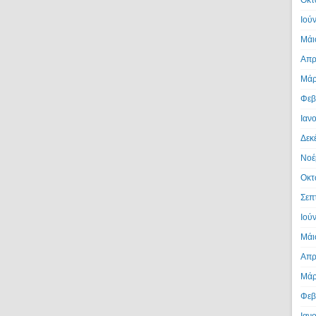
Ιού
Μάι
Απρ
Μάρ
Φεβ
Ιαν
Δεκ
Νοέ
Οκτ
Σεπ
Ιού
Μάι
Απρ
Μάρ
Φεβ
Ιαν