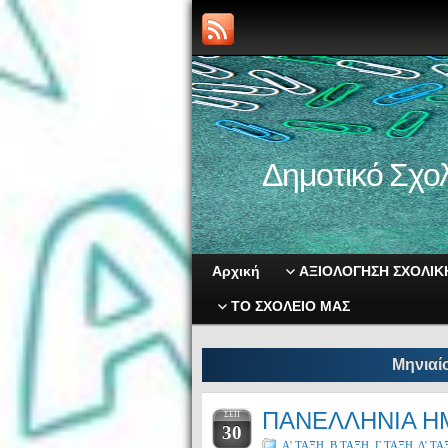
Δημοτικό Σχολ
Αρχική
ΑΞΙΟΛΟΓΗΣΗ ΣΧΟΛΙ
ΤΟ ΣΧΟΛΕΙΟ ΜΑΣ
Μηνιαί
ΠΑΝΕΛΛΗΝΙΑ Η
ΣΕΠ
30
Α' ΤΑΞΗ
,
Β ΤΑΞΗ
,
Γ ΤΑΞΗ
,
Δ' ΤΑ