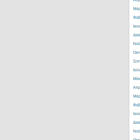
Μάρ
Φεβ
Ιαν
Δεκ
Νοέ
Οκτ
Σεπ
Ιού
Μάι
Απρ
Μάρ
Φεβ
Ιαν
Δεκ
Νοέ
Οκτ