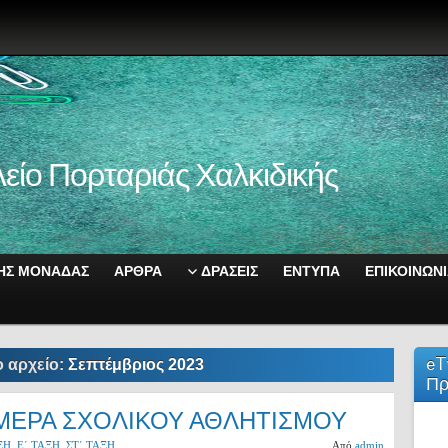
είο Πορταριάς Χαλκιδικής
ΚΗΣ ΜΟΝΑΔΑΣ
ΑΡΘΡΑ
ΔΡΑΣΕΙΣ
ΕΝΤΥΠΑ
ΕΠΙΚΟΙΝΩΝ
eT
ο αρχείο:
Σεπτέμβριος 2023
Πρ
ΜΕΡΑ ΣΧΟΛΙΚΟΥ ΑΘΛΗΤΙΣΜΟΥ
ΞΗ
,
Ε΄ ΤΑΞΗ
,
ΣΤ΄ ΤΑΞΗ
Από
admin