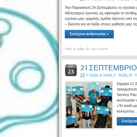
Την Παρασκευή 29 Σεπτεμβρίου το σχολείο 
Αθλητισμού έχοντας ως αφετηρία το σύνθη
σχολείο μας τριμελής ομάδα τζούντο υ
– Σκούτα για να δείξει στους μαθητές μας τ
Συνέχεια ανάγνωσης »
Αυτό το άρθρο δεν έχει ετικέτα
21 ΣΕΠΤΕΜΒΡΙΟ
ΣΕΠ
23
Γ ΤΑΞΗ
,
Δ' ΤΑΞΗ
,
Ε΄ ΤΑΞΗ
,
ΣΤ΄ 
Σήμερα 21 Σ
πραγματοποί
Service Pac
εκτύπωσαν φ
«Το παιδί με
κολλώντας
Συνέχει