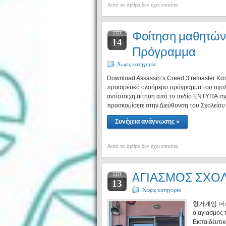
Αυτό το άρθρο δεν έχει ετικέτα
Φοίτηση μαθητών
ΣΕΠ
14
Πρόγραμμα
Χωρίς κατηγορία
Download Assassin’s Creed 3 remaster Κατ
προαιρετικό ολοήμερο πρόγραμμα του σχολε
αντίστοιχη αίτηση από τo πεδίο ΕΝΤΥΠΑ της
προσκομίσετε στην Διεύθυνση του Σχολείου 
Συνέχεια ανάγνωσης »
Αυτό το άρθρο δεν έχει ετικέτα
AΓΙΑΣΜΟΣ ΣΧΟΛ
ΣΕΠ
13
Χωρίς κατηγορία
헝거게임 더파이널
ο αγιασμός
Εκπαιδευτικο