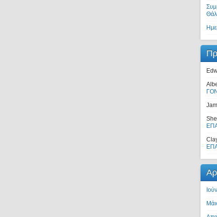
Συμ
Θάλ
Ημε
Πρ
Edw
Alb
ΓΟ
Jam
She
ΕΠΑ
Cla
ΕΠΑ
Αρ
Ιού
Μάι
Απρ