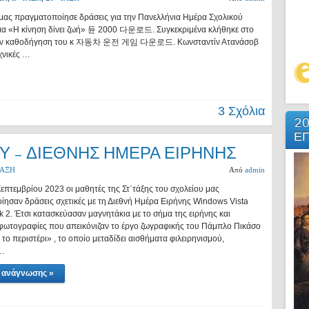
μας πραγματοποίησε δράσεις για την Πανελλήνια Ημέρα Σχολικού
μα «Η κίνηση δίνει ζωή» 듄 2000 다운로드. Συγκεκριμένα κλήθηκε στο
πό την καθοδήγηση του κ 자동차 운전 게임 다운로드. Κωνσταντίν Ατανάσοβ
εχνικές …
3 Σχόλια
20
ΕΠ
Υ – ΔΙΕΘΝΗΣ ΗΜΕΡΑ ΕΙΡΗΝΗΣ
ΤΑΞΗ
Από
admin
επτεμβρίου 2023 οι μαθητές της Στ΄τάξης του σχολείου μας
ησαν δράσεις σχετικές με τη Διεθνή Ημέρα Ειρήνης Windows Vista
k 2. Έτσι κατασκεύασαν μαγνητάκια με το σήμα της ειρήνης και
ωτογραφίες που απεικόνιζαν το έργο ζωγραφικής του Πάμπλο Πικάσο
 το περιστέρι» , το οποίο μεταδίδει αισθήματα φιλειρηνισμού,
 …
α ανάγνωσης »