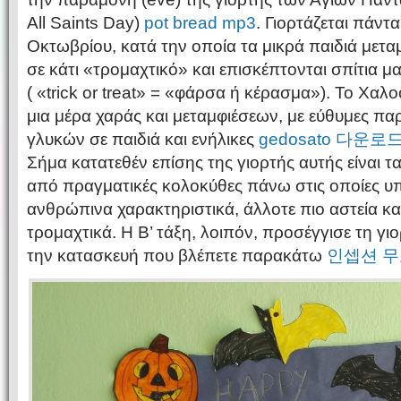
All Saints Day)
pot bread mp3
. Γιορτάζεται πάντ
Οκτωβρίου, κατά την οποία τα μικρά παιδιά μετα
σε κάτι «τρομαχτικό» και επισκέπτονται σπίτια 
( «trick or treat» = «φάρσα ή κέρασμα»). Το Χαλο
μια μέρα χαράς και μεταμφιέσεων, με εύθυμες πα
γλυκών σε παιδιά και ενήλικες
gedosato 다운로
Σήμα κατατεθέν επίσης της γιορτής αυτής είναι 
από πραγματικές κολοκύθες πάνω στις οποίες 
ανθρώπινα χαρακτηριστικά, άλλοτε πιο αστεία κα
τρομαχτικά. Η Β’ τάξη, λοιπόν, προσέγγισε τη γι
την κατασκευή που βλέπετε παρακάτω
인셉션 무