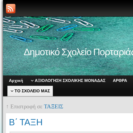
Δημοτικό Σχολείο Πορταριά
Αρχική
ΑΞΙΟΛΟΓΗΣΗ ΣΧΟΛΙΚΗΣ ΜΟΝΑΔΑΣ
ΑΡΘΡΑ
ΤΟ ΣΧΟΛΕΙΟ ΜΑΣ
↑ Επιστροφή σε
ΤΑΞΕΙΣ
Β΄ ΤΑΞΗ