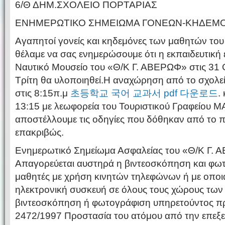
6/Θ ΔΗΜ.ΣΧΟΛΕΙΟ ΠΟΡΤΑΡΙΑΣ
ΕΝΗΜΕΡΩΤΙΚΟ ΣΗΜΕΙΩΜΑ ΓΟΝΕΩΝ-ΚΗΔΕΜΟ
Αγαπητοί γονείς και κηδεμόνες των μαθητών του
θέλαμε να σας ενημερώσουμε ότι η εκπαιδευτική
Ναυτικό Μουσείο του «Θ/Κ Γ. ΑΒΕΡΩΦ» στις 31
Τρίτη θα υλοποιηθεί.Η αναχώρηση από το σχολε
στις 8:15π.μ
초등학교 국어 교과서 pdf 다운로드
.
13:15 με λεωφορεία του Τουριστικού Γραφείου
αποστέλλουμε τις οδηγίες που δόθηκαν από το π
επακριβώς.
Ενημερωτικό Σημείωμα Ασφαλείας του «Θ/Κ Γ.
Απαγορεύεται αυστηρά η βιντεοσκόπηση και φω
μαθητές με χρήση κινητών τηλεφώνων ή με οπο
ηλεκτρονική συσκευή σε όλους τους χώρους των Π
βιντεοσκόπηση ή φωτογράφιση υπηρετούντος π
2472/1997 Προστασία του ατόμου από την επεξ