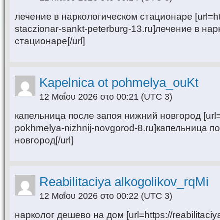
лечение в наркологическом стационаре [url=http
staczionar-sankt-peterburg-13.ru]лечение в на
стационаре[/url]
Kapelnica ot pohmelya_ouKt
12 Μαΐου 2026 στο 00:21
(UTC 3)
капельница после запоя нижний новгород [url=ht
pokhmelya-nizhnij-novgorod-8.ru]капельница п
новгород[/url]
Reabilitaciya alkogolikov_rqMi
12 Μαΐου 2026 στο 00:22
(UTC 3)
нарколог дешево на дом [url=https://reabilitaciy