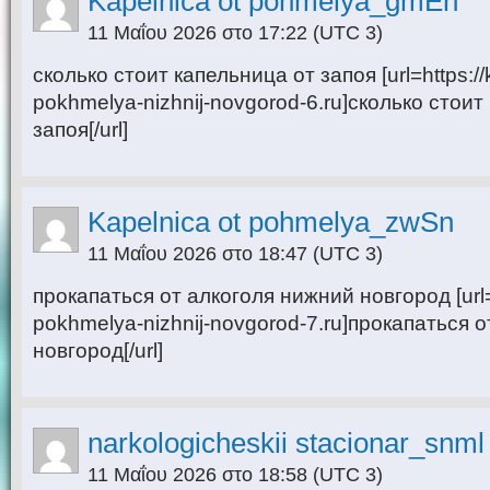
Kapelnica ot pohmelya_gmEn
11 Μαΐου 2026 στο 17:22
(UTC 3)
сколько стоит капельница от запоя [url=https://
pokhmelya-nizhnij-novgorod-6.ru]сколько стоит
запоя[/url]
Kapelnica ot pohmelya_zwSn
11 Μαΐου 2026 στο 18:47
(UTC 3)
прокапаться от алкоголя нижний новгород [url=h
pokhmelya-nizhnij-novgorod-7.ru]прокапаться 
новгород[/url]
narkologicheskii stacionar_snml
11 Μαΐου 2026 στο 18:58
(UTC 3)