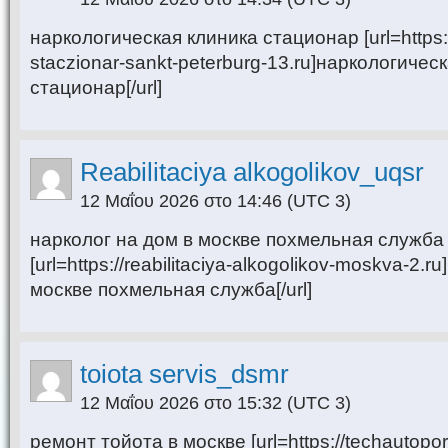
наркологическая клиника стационар [url=https:/
staczionar-sankt-peterburg-13.ru]наркологичес
стационар[/url]
Reabilitaciya alkogolikov_uqsr
12 Μαΐου 2026 στο 14:46
(UTC 3)
нарколог на дом в москве похмельная служба
[url=https://reabilitaciya-alkogolikov-moskva-2.r
москве похмельная служба[/url]
toiota servis_dsmr
12 Μαΐου 2026 στο 15:32
(UTC 3)
ремонт тойота в москве [url=https://techautopo