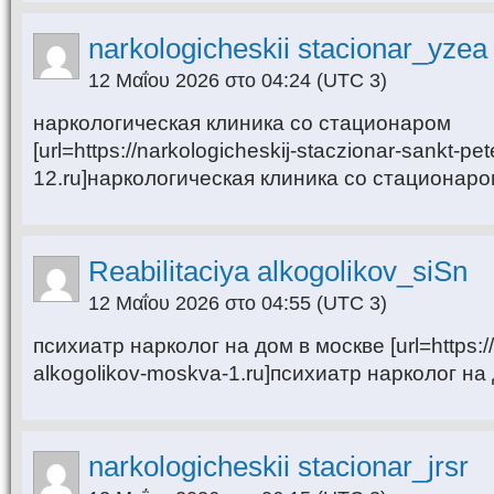
narkologicheskii stacionar_yzea
12 Μαΐου 2026 στο 04:24
(UTC 3)
наркологическая клиника со стационаром
[url=https://narkologicheskij-staczionar-sankt-pet
12.ru]наркологическая клиника со стационаром[
Reabilitaciya alkogolikov_siSn
12 Μαΐου 2026 στο 04:55
(UTC 3)
психиатр нарколог на дом в москве [url=https://r
alkogolikov-moskva-1.ru]психиатр нарколог на д
narkologicheskii stacionar_jrsr