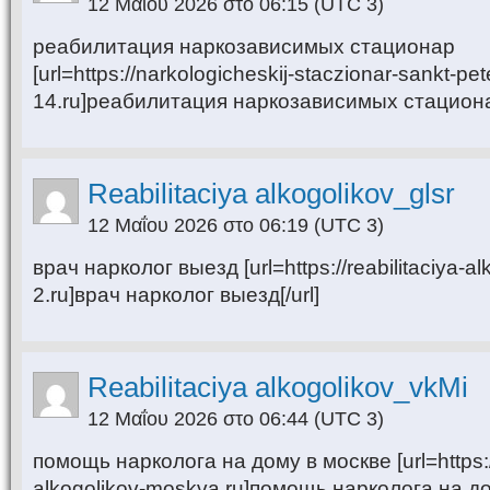
12 Μαΐου 2026 στο 06:15
(UTC 3)
реабилитация наркозависимых стационар
[url=https://narkologicheskij-staczionar-sankt-pet
14.ru]реабилитация наркозависимых стационар
Reabilitaciya alkogolikov_glsr
12 Μαΐου 2026 στο 06:19
(UTC 3)
врач нарколог выезд [url=https://reabilitaciya-a
2.ru]врач нарколог выезд[/url]
Reabilitaciya alkogolikov_vkMi
12 Μαΐου 2026 στο 06:44
(UTC 3)
помощь нарколога на дому в москве [url=https://
alkogolikov-moskva.ru]помощь нарколога на дом