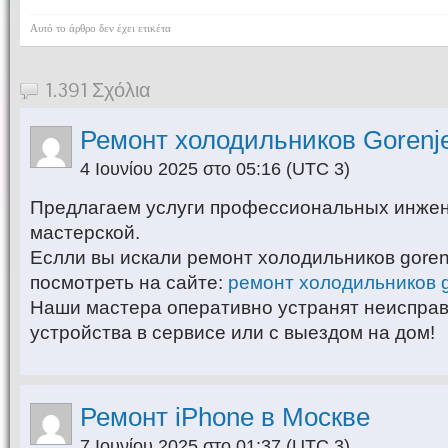
Αυτό το άρθρο δεν έχει ετικέτα
1.391 Σχόλια
Ремонт холодильников Gorenj
4 Ιουνίου 2025 στο 05:16
(UTC 3)
Предлагаем услуги профессиональных инже
мастерской.
Еслли вы искали ремонт холодильников goren
посмотреть на сайте:
ремонт холодильников g
Наши мастера оперативно устранят неиспра
устройства в сервисе или с выездом на дом!
Ремонт iPhone в Москве
7 Ιουνίου 2025 στο 01:37
(UTC 3)