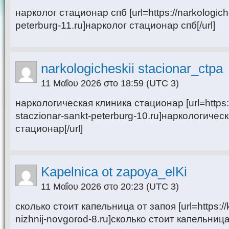
нарколог стационар спб [url=https://narkologich
peterburg-11.ru]нарколог стационар спб[/url]
narkologicheskii stacionar_ctpa
11 Μαΐου 2026 στο 18:59
(UTC 3)
наркологическая клиника стационар [url=https:/
staczionar-sankt-peterburg-10.ru]наркологичес
стационар[/url]
Kapelnica ot zapoya_elKi
11 Μαΐου 2026 στο 20:23
(UTC 3)
сколько стоит капельница от запоя [url=https://
nizhnij-novgorod-8.ru]сколько стоит капельница 