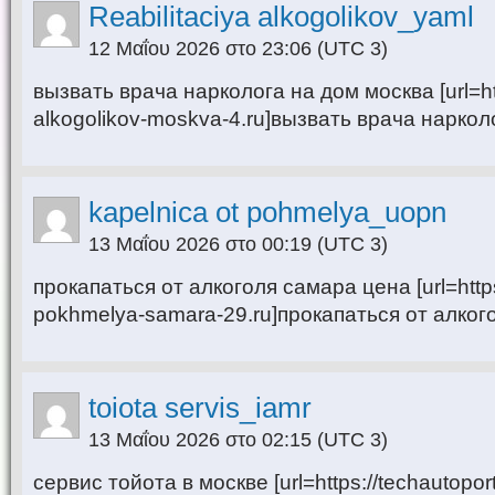
Reabilitaciya alkogolikov_yaml
12 Μαΐου 2026 στο 23:06
(UTC 3)
вызвать врача нарколога на дом москва [url=http
alkogolikov-moskva-4.ru]вызвать врача нарколо
kapelnica ot pohmelya_uopn
13 Μαΐου 2026 στο 00:19
(UTC 3)
прокапаться от алкоголя самара цена [url=https
pokhmelya-samara-29.ru]прокапаться от алкого
toiota servis_iamr
13 Μαΐου 2026 στο 02:15
(UTC 3)
сервис тойота в москве [url=https://techautopor