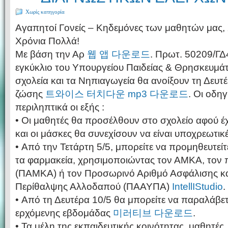
Χωρίς κατηγορία
Αγαπητοί Γονείς – Κηδεμόνες των μαθητών μας, 
Χρόνια Πολλά!
Με βάση την Αρ
웹 앱 다운로드
. Πρωτ. 50209/ΓΔ
εγκύκλιο του Υπουργείου Παιδείας & Θρησκευμά
σχολεία και τα Νηπιαγωγεία θα ανοίξουν τη Δευτ
ζώσης
트와이스 터치다운 mp3 다운로드
. Οι οδηγ
περιληπτικά οι εξής :
• Οι μαθητές θα προσέλθουν στο σχολείο αφού έχο
και οι μάσκες θα συνεχίσουν να είναι υποχρεωτικ
• Από την Τετάρτη 5/5, μπορείτε να προμηθευτεί
τα φαρμακεία, χρησιμοποιώντας τον ΑΜΚΑ, το
(ΠΑΜΚΑ) ή τον Προσωρινό Αριθμό Ασφάλισης κα
Περίθαλψης Αλλοδαπού (ΠΑΑΥΠΑ)
IntellIStudio
.
• Από τη Δευτέρα 10/5 θα μπορείτε να παραλάβετε
ερχόμενης εβδομάδας
미러티브 다운로드
.
• Τα μέλη της εκπαιδευτικής κοινότητας, μαθητές, 