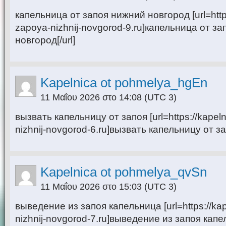
капельница от запоя нижний новгород [url=https
zapoya-nizhnij-novgorod-9.ru]капельница от з
новгород[/url]
Kapelnica ot pohmelya_hgEn
11 Μαΐου 2026 στο 14:08
(UTC 3)
вызвать капельницу от запоя [url=https://kapel
nizhnij-novgorod-6.ru]вызвать капельницу от зап
Kapelnica ot pohmelya_qvSn
11 Μαΐου 2026 στο 15:03
(UTC 3)
выведение из запоя капельница [url=https://ka
nizhnij-novgorod-7.ru]выведение из запоя капел