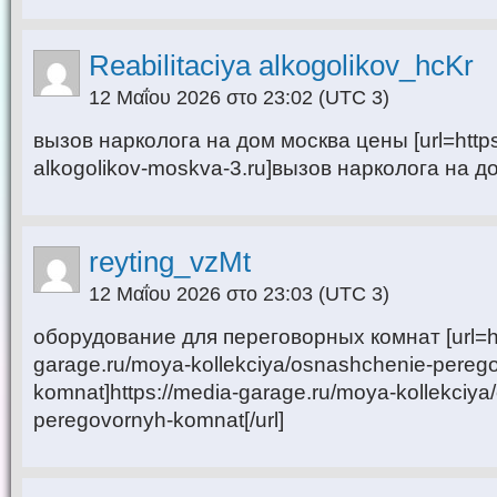
Reabilitaciya alkogolikov_hcKr
12 Μαΐου 2026 στο 23:02
(UTC 3)
вызов нарколога на дом москва цены [url=https:/
alkogolikov-moskva-3.ru]вызов нарколога на до
reyting_vzMt
12 Μαΐου 2026 στο 23:03
(UTC 3)
оборудование для переговорных комнат [url=ht
garage.ru/moya-kollekciya/osnashchenie-pereg
komnat]https://media-garage.ru/moya-kollekciya
peregovornyh-komnat[/url]