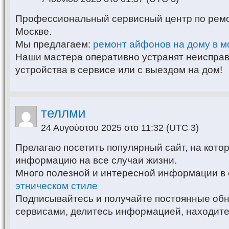
Профессиональный сервисный центр по ремон
Москве.
Мы предлагаем:
ремонт айфонов на дому в м
Наши мастера оперативно устранят неиспра
устройства в сервисе или с выездом на дом!
теллми
24 Αυγούστου 2025 στο 11:32
(UTC 3)
Прелагаю посетить популярный сайт, на кото
информацию на все случаи жизни.
Много полезной и интересной информации в 
этническом стиле
Подписывайтесь и получайте постоянные обн
сервисами, делитесь информацией, находите