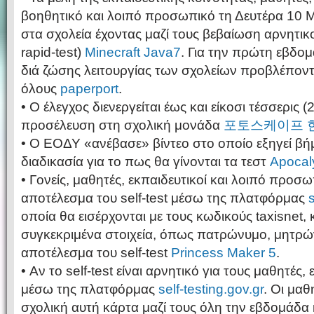
βοηθητικό και λοιπό προσωπικό τη Δευτέρα 10 
στα σχολεία έχοντας μαζί τους βεβαίωση αρνητικο
rapid-test)
Minecraft Java7
. Για την πρώτη εβδο
διά ζώσης λειτουργίας των σχολείων προβλέπονται
όλους
paperport
.
• Ο έλεγχος διενεργείται έως και είκοσι τέσσερις 
προσέλευση στη σχολική μονάδα
포토스케이프 
• O ΕΟΔΥ «ανέβασε» βίντεο στο οποίο εξηγεί βή
διαδικασία για το πως θα γίνονται τα τεστ
Apocal
• Γονείς, μαθητές, εκπαιδευτικοί και λοιπό προ
αποτέλεσμα του self-test μέσω της πλατφόρμας
s
οποία θα εισέρχονται με τους κωδικούς taxisnet
συγκεκριμένα στοιχεία, όπως πατρώνυμο, μητρώ
αποτέλεσμα του self-test
Princess Maker 5
.
• Αν το self-test είναι αρνητικό για τους μαθητές,
μέσω της πλατφόρμας
self-testing.gov.gr
. Οι μαθ
σχολική αυτή κάρτα μαζί τους όλη την εβδομάδα 