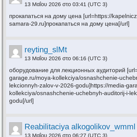
13 Μαΐου 2026 στο 03:41
(UTC 3)
прокапаться на дому цена [url=https://kapelnic
samara-29.ru]прокапаться на дому цена[/url]
reyting_slMt
13 Μαΐου 2026 στο 06:16
(UTC 3)
оборудование для лекционных аудиторий [url=
garage.ru/moya-kollekciya/osnashchenie-uchebny
lekcionnyh-zalov-v-2026-godu]https://media-gar
kollekciya/osnashchenie-uchebnyh-auditorij-i-le
godu[/url]
Reabilitaciya alkogolikov_wmml
13 Μαΐου 2026 στο 06:27
(UTC 3)