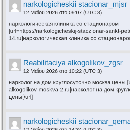
narkologicheskii stacionar_mjsr
12 Μαΐου 2026 στο 09:07
(UTC 3)
наркологическая клиника со стационаром
[url=https://narkologicheskij-staczionar-sankt-pet
14.ru]наркологическая клиника со стационаром[
Reabilitaciya alkogolikov_zgsr
12 Μαΐου 2026 στο 10:22
(UTC 3)
нарколог на дом круглосуточно москва цены [url=
alkogolikov-moskva-2.ru]нарколог на дом круг
цены[/url]
narkologicheskii stacionar_qem
12 Μαΐου 2026 στο 14:34
(UTC 3)