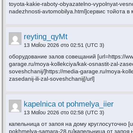
toyota-kakie-raboty-obyazatelno-vypolnyat-vesn
nadezhnosti-avtomobilya.html]сервис тойота в м
reyting_qyMt
13 Μαΐου 2026 στο 02:51
(UTC 3)
оборудование залов совещаний [url=https://w
garage.ru/moya-kollekciya/kak-osnastit-zal-zaseda
soveshchanij/]https://media-garage.ru/moya-kolle
zasedanij-ili-zal-soveshchanij[/url]
kapelnica ot pohmelya_iier
13 Μαΐου 2026 στο 02:58
(UTC 3)
капельница от запоя на дому круглосуточно [url
pokhmelya-samara-28.ru]капельница от запоя 