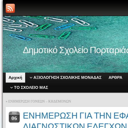
Δημοτικό Σχολείο Πορταριά
Αρχική
ΑΞΙΟΛΟΓΗΣΗ ΣΧΟΛΙΚΗΣ ΜΟΝΑΔΑΣ
ΑΡΘΡΑ
ΤΟ ΣΧΟΛΕΙΟ ΜΑΣ
«
ΕΝΗΜΕΡΩΣΗ ΓΟΝΕΩΝ – ΚΗΔΕΜΟΝΩΝ
ΕΝΗΜΕΡΩΣΗ ΓΙΑ ΤΗΝ Ε
ΜΑΪ́
06
ΔΙΑΓΝΩΣΤΙΚΩΝ ΕΛΕΓΧΩΝ