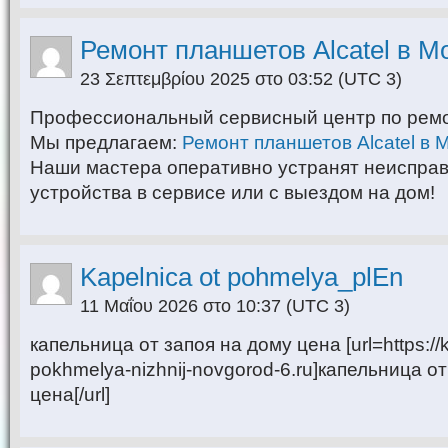
Ремонт планшетов Alcatel в М
23 Σεπτεμβρίου 2025 στο 03:52
(UTC 3)
Профессиональный сервисный центр по ремо
Мы предлагаем:
Ремонт планшетов Alcatel в 
Наши мастера оперативно устранят неиспра
устройства в сервисе или с выездом на дом!
Kapelnica ot pohmelya_plEn
11 Μαΐου 2026 στο 10:37
(UTC 3)
капельница от запоя на дому цена [url=https://k
pokhmelya-nizhnij-novgorod-6.ru]капельница о
цена[/url]