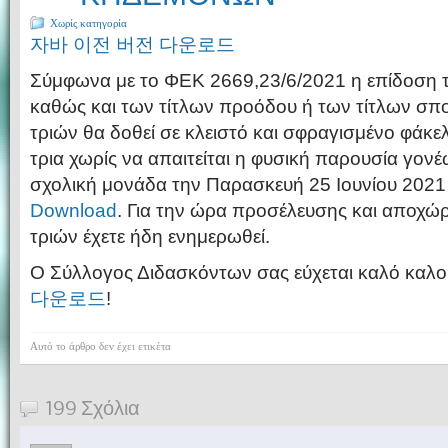
Χωρίς κατηγορία
자바 이전 버전 다운로드
Σύμφωνα με το ΦΕΚ 2669,23/6/2021 η επίδοση τ
καθώς και των τίτλων προόδου ή των τίτλων σ
τριών θα δοθεί σε κλειστό και σφραγισμένο φάκε
τρια χωρίς να απαιτείται η φυσική παρουσία γον
σχολική μονάδα την Παρασκευή 25 Ιουνίου 202
Download
. Για την ώρα προσέλευσης και αποχ
τριών έχετε ήδη ενημερωθεί.
Ο Σύλλογος Διδασκόντων σας εύχεται καλό καλο
다운로드
!
Αυτό το άρθρο δεν έχει ετικέτα
199 Σχόλια