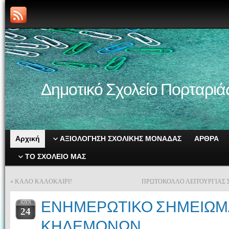
Δημοτικό Σχολείο Πορταριά
Αρχική
ΑΞΙΟΛΟΓΗΣΗ ΣΧΟΛΙΚΗΣ ΜΟΝΑΔΑΣ
ΑΡΘΡΑ
ΤΟ ΣΧΟΛΕΙΟ ΜΑΣ
«
ΚΑΛΟ ΚΑΛΟΚΑΙΡΙ!
ΠΡΩΤΟΚΟΛΛΟ ΛΕΙΤΟΥΡΓΙΑΣ Σ
ΕΝΗΜΕΡΩΤΙΚΟ ΣΗΜΕΙΩΜ
ΙΟΎΝ
24
ΚΗΔΕΜΟΝΩΝ