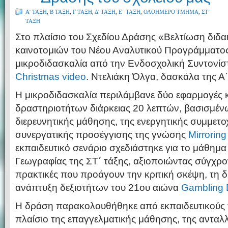
Α' ΤΑΞΗ
,
Β ΤΑΞΗ
,
Γ ΤΑΞΗ
,
Δ' ΤΑΞΗ
,
Ε΄ ΤΑΞΗ
,
ΟΛΟΗΜΕΡΟ ΤΜΗΜΑ
,
ΣΤ΄
ΤΑΞΗ
Στο πλαίσιο του Σχεδίου Δράσης «Βελτίωση διδ
καινοτομιών του Νέου Αναλυτικού Προγράμματο
μικροδιδασκαλία από την Ενδοσχολική Συντονίσ
Christmas video
. Ντελιάκη Όλγα, δασκάλα της Α΄
Η μικροδιδασκαλία περιλάμβανε δύο εφαρμογές 
δραστηριοτήτων διάρκειας 20 λεπτών, βασισμένω
διερευνητικής μάθησης, της ενεργητικής συμμετο
συνεργατικής προσέγγισης της γνώσης
Mirrorin
εκπαιδευτικό σενάριο σχεδιάστηκε για το μάθημα
Γεωγραφίας της ΣΤ΄ τάξης, αξιοποιώντας σύγχρον
πρακτικές που προάγουν την κριτική σκέψη, τη δ
ανάπτυξη δεξιοτήτων του 21ου αιώνα
Gambling 
Η δράση παρακολουθήθηκε από εκπαιδευτικούς 
πλαίσιο της επαγγελματικής μάθησης, της αντα