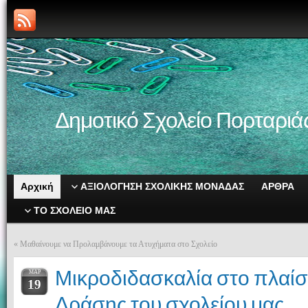
Δημοτικό Σχολείο Πορταριά
Αρχική
ΑΞΙΟΛΟΓΗΣΗ ΣΧΟΛΙΚΗΣ ΜΟΝΑΔΑΣ
ΑΡΘΡΑ
ΤΟ ΣΧΟΛΕΙΟ ΜΑΣ
«
Μαθαίνουμε να Προλαμβάνουμε τα Ατυχήματα στο Σχολείο
Μικροδιδασκαλία στο πλαίσ
ΜΑΡ
19
Δράσης του σχολείου μας