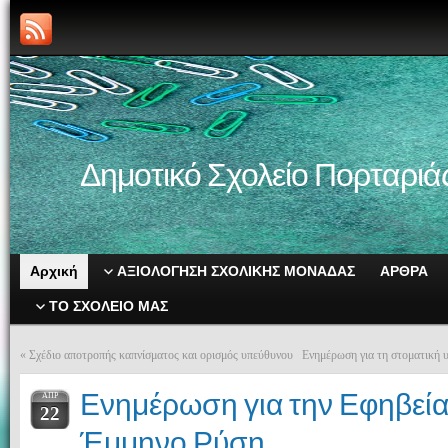
Δημοτικό Σχολείο Πορταριά
Αρχική
ΑΞΙΟΛΟΓΗΣΗ ΣΧΟΛΙΚΗΣ ΜΟΝΑΔΑΣ
ΑΡΘΡΑ
ΤΟ ΣΧΟΛΕΙΟ ΜΑΣ
«
Σχέδιο αποτροπής καπνίσματος και ορισμός υπεύθυνου
Ενημέρωση για τη στοματική υ
Ενημέρωση για την Εφηβεία 
ΑΠΡ
22
Έμμηνο Ρύση