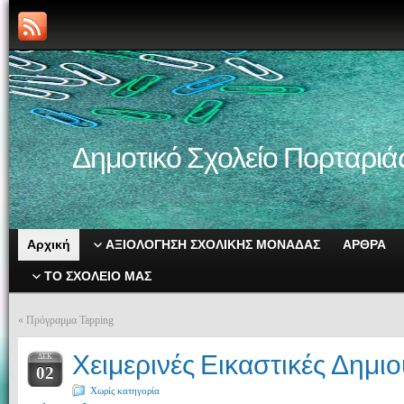
Δημοτικό Σχολείο Πορταριά
Αρχική
ΑΞΙΟΛΟΓΗΣΗ ΣΧΟΛΙΚΗΣ ΜΟΝΑΔΑΣ
ΑΡΘΡΑ
ΤΟ ΣΧΟΛΕΙΟ ΜΑΣ
«
Πρόγραμμα Tapping
Χειμερινές Εικαστικές Δημιο
ΔΕΚ
02
Χωρίς κατηγορία