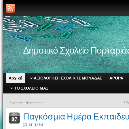
Δημοτικό Σχολείο Πορταριά
Αρχική
ΑΞΙΟΛΟΓΗΣΗ ΣΧΟΛΙΚΗΣ ΜΟΝΑΔΑΣ
ΑΡΘΡΑ
ΤΟ ΣΧΟΛΕΙΟ ΜΑΣ
«
Παγκόσμια Ημέρα Ζώων
12η
Παγκόσμια Ημέρα Εκπαιδευ
ΟΚΤ
07
ΣΤ΄ ΤΑΞΗ