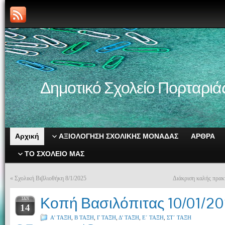
Δημοτικό Σχολείο Πορταριά
Αρχική
ΑΞΙΟΛΟΓΗΣΗ ΣΧΟΛΙΚΗΣ ΜΟΝΑΔΑΣ
ΑΡΘΡΑ
ΤΟ ΣΧΟΛΕΙΟ ΜΑΣ
«
Σχολική Βιβλιοθήκη 8/1/2025
Διάκριση καλής πρακ
Κοπή Βασιλόπιτας 10/01/2
ΙΑΝ
14
Α' ΤΑΞΗ
,
Β ΤΑΞΗ
,
Γ ΤΑΞΗ
,
Δ' ΤΑΞΗ
,
Ε΄ ΤΑΞΗ
,
ΣΤ΄ ΤΑΞΗ