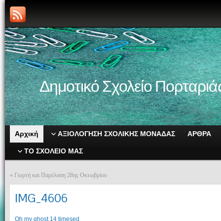
Δημοτικό Σχολείο Πορταριά
Αρχική
ΑΞΙΟΛΟΓΗΣΗ ΣΧΟΛΙΚΗΣ ΜΟΝΑΔΑΣ
ΑΡΘΡΑ
ΤΟ ΣΧΟΛΕΙΟ ΜΑΣ
«
Γιορτή και Παρέλαση 28ης Οκτωβρίου
IMG_4606
Oh my ghost 14 timesed