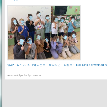
솔리드 웍스 2014 크랙 다운로드
녹지자연도 다운로드
Roll Sinkla download
p
Αυτό το άρθρο δεν έχει ετικέτα